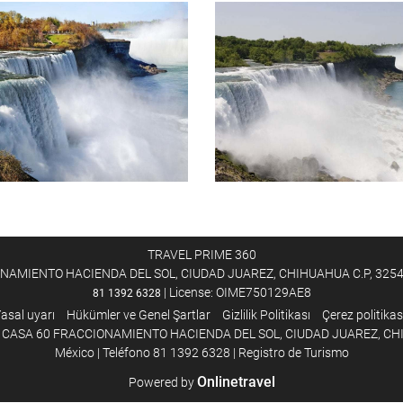
TRAVEL PRIME 360
IENTO HACIENDA DEL SOL, CIUDAD JUAREZ, CHIHUAHUA C.P, 32546 - 3
| License: OIME750129AE8
81 1392 6328
asal uyarı
Hükümler ve Genel Şartlar
Gizlilik Politikası
Çerez politikas
CASA 60 FRACCIONAMIENTO HACIENDA DEL SOL, CIUDAD JUAREZ, CHIHUA
México | Teléfono 81 1392 6328 | Registro de Turismo
Onlinetravel
Powered by