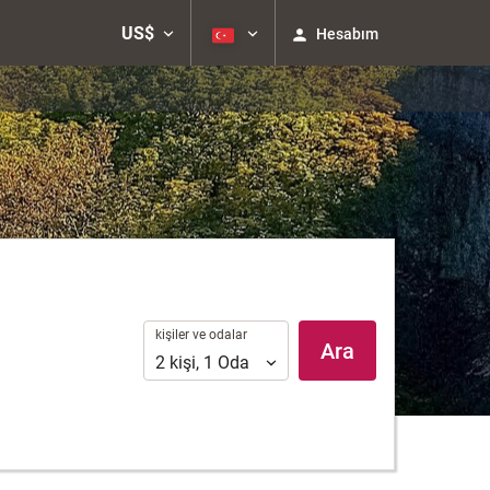
US$
Hesabım
kişiler
kişiler ve odalar
Ara
ve
2
kişi
,
1
Oda
odalar