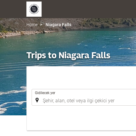
Home
Niagara Falls
Trips to Niagara Falls
.
Gidilecek yer