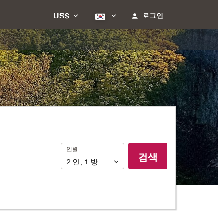
US$
로그인
인
인원
검색
원
2
인
,
1
방