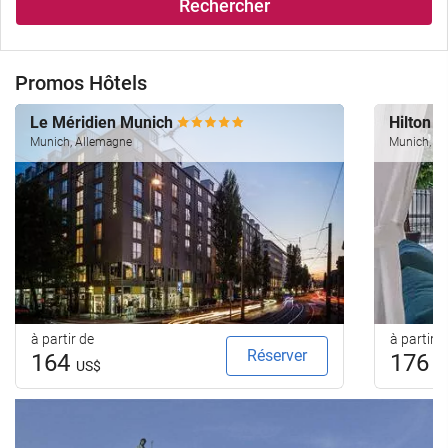
Rechercher
Promos Hôtels
Le Méridien Munich
Hilton 
Munich, Allemagne
Munich, A
à partir de
à partir d
Réserver
164
176
US$
U