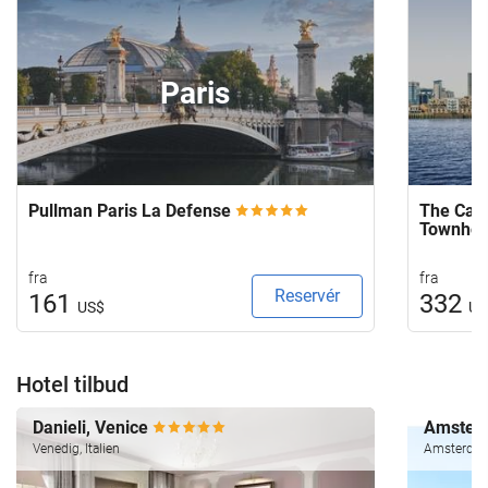
Paris
Pullman Paris La Defense
The Capi
Townho
fra
fra
Reservér
161
332
US$
US
Hotel tilbud
Danieli, Venice
Amsterd
Venedig, Italien
Amsterdam