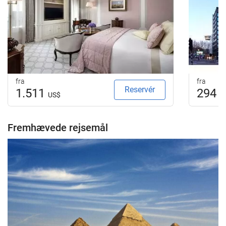
fra
fra
Reservér
1.511
294
US$
U
Fremhævede rejsemål